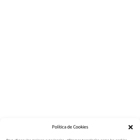
Suscríbete
Recibe información actualizada y novedades de
nuestras licencias y servicios.
Suscríbete
Encuentranos en:
Política de Cookies
Soporte