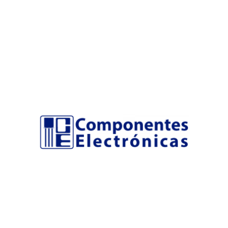
cero y conocer las herramientas para poder incluirla
en nuestros procesos académicos. Exploraremos
diferentes alternativas, desde la creación de
problemas en la versión principal, pasando por
asignación de tareas y visualización de información
adicional, y finalmente, conoceremos la integración
con los sistemas de gestión de aprendizaje, y como
sacarle el máximo provecho.
Para comenzar, si evaluamos los entornos
académicos, uno de los retos más grande en la
educación es la evaluación de habilidades de
pensamiento computacional, bien sea para la
calificación de habilidades en programación o la