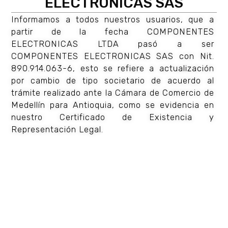
ELECTRONICAS SAS
afrontamos hace un par de años, los métodos de
evaluación se vieron en la posición de transformarse y
Informamos a todos nuestros usuarios, que a
partir de la fecha COMPONENTES
adaptarse a las nuevas necesidades del entorno
ELECTRONICAS LTDA pasó a ser
educativo, por lo que, herramientas virtuales y
COMPONENTES ELECTRONICAS SAS con Nit.
autónomas, fueron claves para continuar con la labor
890.914.063-6, esto se refiere a actualización
docente.
por cambio de tipo societario de acuerdo al
trámite realizado ante la Cámara de Comercio de
Medellín para Antioquia, como se evidencia en
En este blog, conocerás una de las muchas
nuestro Certificado de Existencia y
herramientas que existen para evaluar
Representación Legal.
automáticamente y aprenderás a usarla desde cero.
Pero antes de comenzar, ¿qué es MATLAB Grader?
MATLAB Grader es una de esas herramientas, que
proporciona MathWorks que permite realizar la
evaluación automática de código MATLAB en un