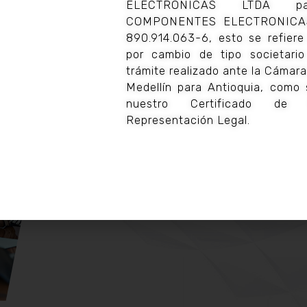
Obtenga acceso a
ELECTRONICAS LTDA 
COMPONENTES ELECTRONICAS
efectivas y rapida
890.914.063-6, esto se refiere
por cambio de tipo societari
trámite realizado ante la Cámar
La oferta de Componentes Electrónicas es
Medellín para Antioquia, como 
necesidad concreta, validar valor en un al
nuestro Certificado de 
implementaciones de mayor alcance sin re
Representación Legal.
Más información