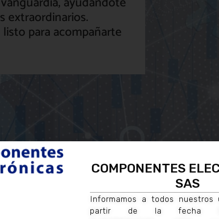
 vanguardia, ayudándote
s extraordinarios.
 listo para acompañarte
COMPONENTES ELE
SAS
Cómo empezar y e
Informamos a todos nuestros 
partir de la fecha C